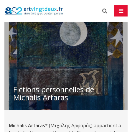
Skip
to
content
Fictions personnelles de
Michalis Arfaras
Michalis Arfaras
* (Μιχάλης Αρφαράς) appartient à