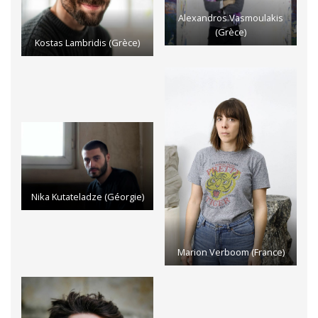
Alexandros Vasmoulakis
(Grèce)
Kostas Lambridis (Grèce)
Nika Kutateladze (Géorgie)
Marion Verboom (France)