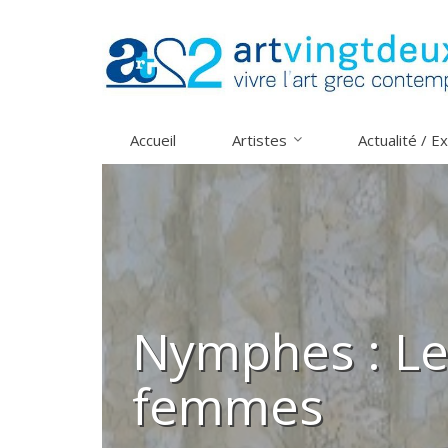
Skip
to
content
Αccueil
Artistes
Actualité / E
Nymphes : Le
femmes