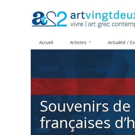
Skip
to
content
Αccueil
Artistes
Actualité / E
Souvenirs de 
françaises d’h