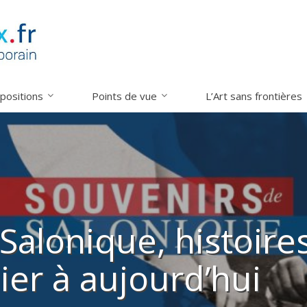
xpositions
Points de vue
L’Art sans frontières
Salonique, histoire
ier à aujourd’hui