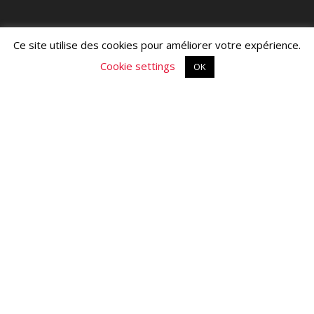
Ce site utilise des cookies pour améliorer votre expérience.
Cookie settings
OK
À propos
Contact
Droits d'Auteur artvingtdeux.fr © 2017 - 2026
Développé par
The_Pi