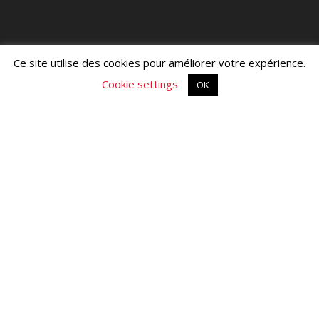
Ce site utilise des cookies pour améliorer votre expérience.
Cookie settings
OK
À propos
Contact
Droits d'Auteur artvingtdeux.fr © 2017 - 2026
Développé par
The_Pi