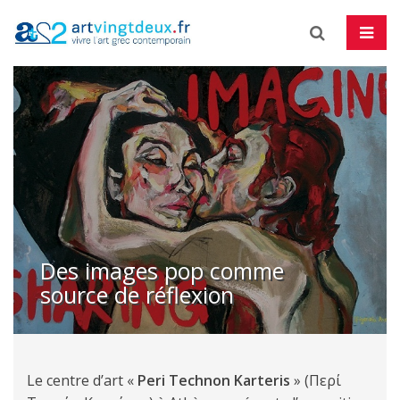
Skip
to
content
Des images pop comme
source de réflexion
Le centre d’art «
Peri Technon Karteris
» (Περί