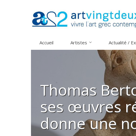
Skip
to
content
Αccueil
Artistes
Actualité / E
Thomas Bertoli
ses œuvres r
donne une nou