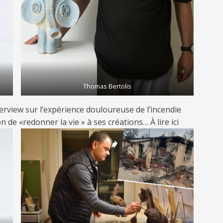
Thomas Bertolis
nterview sur l’expérience douloureuse de l’incendie
on de «redonner la vie » à ses créations… À lire
ici