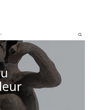
vu
leur