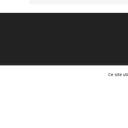
Ce site ut
Droits d'Auteur artvingtdeux.fr © 2017 - 2026
Dé