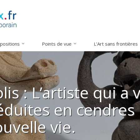
xpositions
Points de vue
L’Art sans frontières
s : L’artiste qui a 
éduites en cendres 
velle vie.